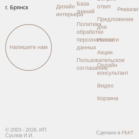
База
Дизайн
ответ
г. Брянск
Реквизи
знаний
интерьера
Предложения
Политика
дня
обработки
персональных
Новости
Напишите нам
данных
Акции
Пользовательское
Онлайн
соглашение
консультант
Видео
Корзина
© 2003 - 2026.
ИП
Сделано в
РБКТ
Суслов И.И.