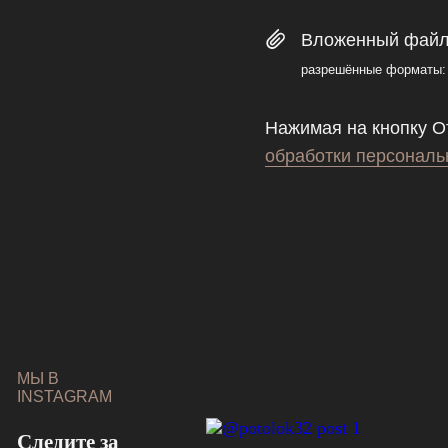
Вложенный фай
pазрешённые форматы: jpg
Нажимая на кнопку
О
обработки персонал
МЫ В
INSTAGRAM
Следите за