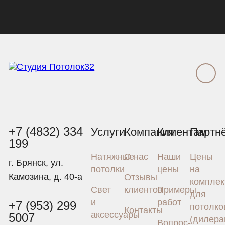
+7 (4832) 334
Услуги
Компания
Клиентам
Партн
199
Натяжные
О нас
Наши
Цены
г. Брянск, ул.
потолки
цены
на
Камозина, д. 40-а
Отзывы
компле
Свет
клиентов
Примеры
для
и
работ
+7 (953) 299
потолко
Контакты
аксессуары
5007
(дилера
Вопрос-